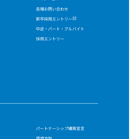
各種お問い合わせ
新卒採用エントリー
open_in_new
中途・パート・アルバイト
採用エントリー
パートナーシップ構築宣言
環境方針