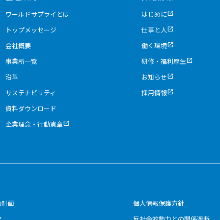
ワールドサプライとは
はじめに
open_in_new
トップメッセージ
仕事と人
open_in_new
会社概要
働く環境
open_in_new
事業所一覧
研修・福利厚生
open_in_new
沿革
お知らせ
open_in_new
サステナビリティ
採用情報
open_in_new
資料ダウンロード
企業理念・行動憲章
open_in_new
動計画
個人情報保護方針
款
反社会的勢力との関係遮断