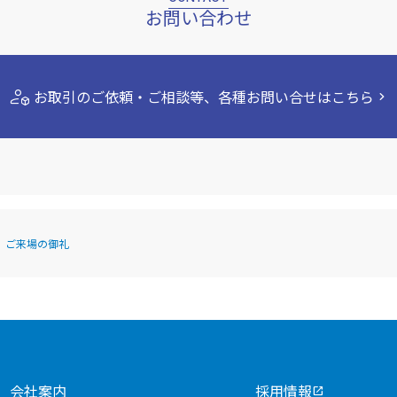
お問い合わせ
deployed_code_account
お取引のご依頼・ご相談等、
各種お問い合せはこちら
chevron_right
」ご来場の御礼
会社案内
採用情報
open_in_new