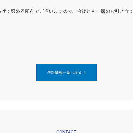
あげて努める所存でございますので、今後とも一層のお引き立
chevron_right
最新情報一覧へ戻る
CONTACT