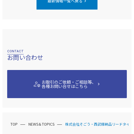
chevron_right
最新情報一覧へ戻る
CONTACT
お問い合わせ
deployed_code_account
お取引のご依頼・ご相談等、
chevron_right
各種お問い合せはこちら
TOP
NEWS＆TOPICS
株式会社そごう・西武様納品リードタイム