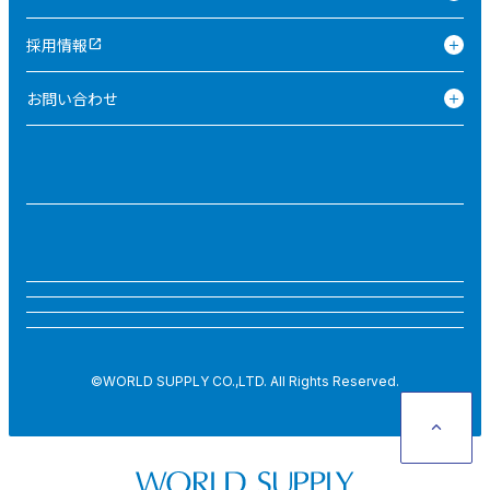
採用情報
open_in_new
お問い合わせ
©WORLD SUPPLY CO.,LTD. All Rights Reserved.
keyboard_arrow_up