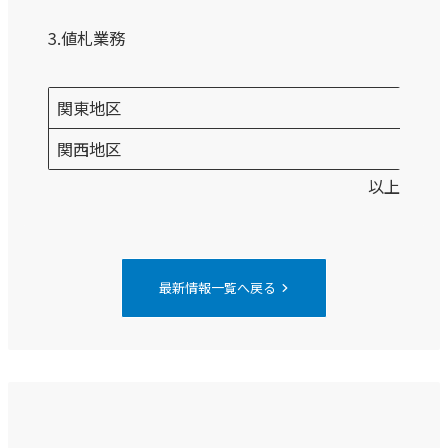
3.値札業務
関東地区
関西地区
以上
chevron_right
最新情報一覧へ戻る