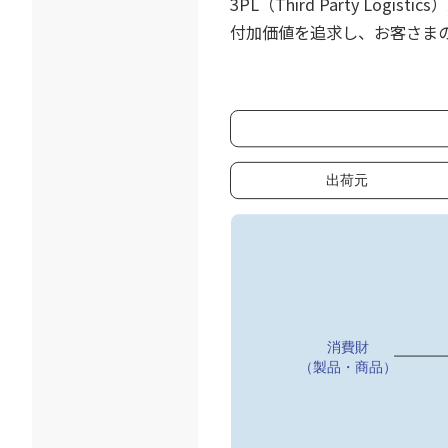
3PL（Third Party 
付加価値を追求し、お客さま